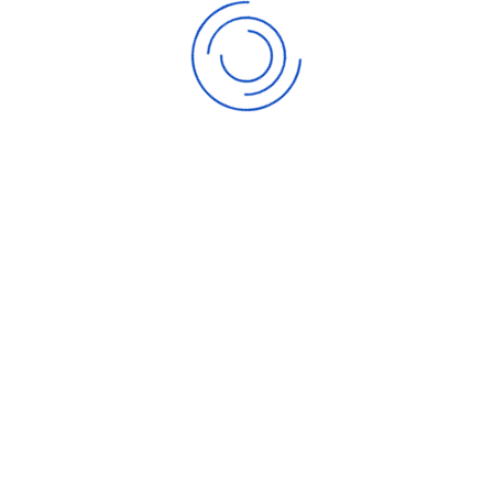
12,00 € /Jahr
Für den Antr
Kinder bis zum Alter von 11 Jahren
beitragsfrei
Verfügbare Events
SEP.
05
FC Bayern München | 05.09.26
Fan-Bus | Heimspiele
SEP.
20