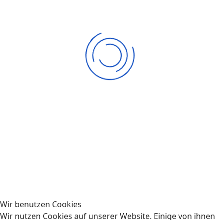
FC Bayern München | 05.09.26
Fan-Bus | Heimspiele
SEP.
20
SV Elversberg | 20.09.26
Fan-Bus | Heimspiele
Wir benutzen Cookies
Rechtliches
Wir nutzen Cookies auf unserer Website. Einige von ihnen