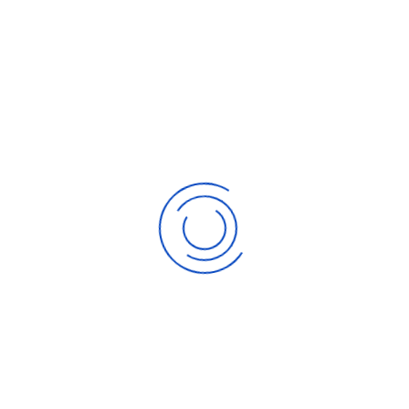
Benutzername vergessen?
Noch kein Benutzerkonto erstellt?
Verfügbare Events
SEP.
05
FC Bayern München | 05.09.26
Fan-Bus | Heimspiele
SEP.
20